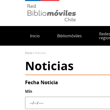
Pasar
al
contenido
principal
Rede
Inicio
Bibliomóviles
regio
inicio
noticias
Sobrescribir
Noticias
enlaces
de
ayuda
a
Fecha Noticia
la
Mín
navegación