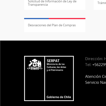
Solicitud de Información de Ley de
Trámit
Transparencia
Desviaciones del Plan de Compras
Dirección:
H
Tel:
+56229
Atención C
Servicio Na