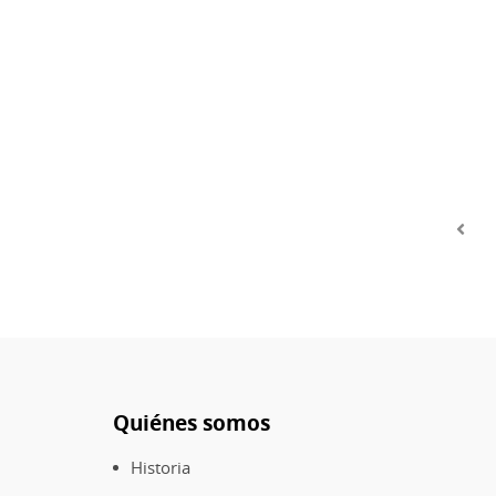
del
país
Paginación
Quiénes somos
Pie
de
Historia