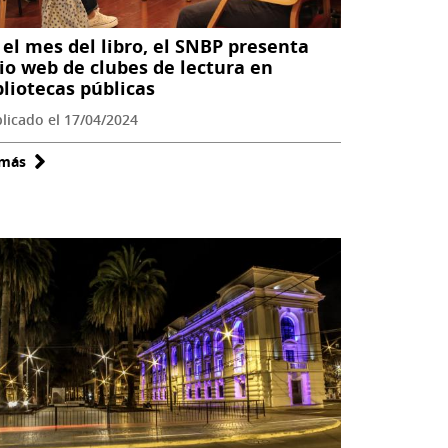
 el mes del libro, el SNBP presenta
tio web de clubes de lectura en
bliotecas públicas
licado el 17/04/2024
 más
sobre
En
el
mes
del
libro,
el
SNBP
presenta
sitio
web
de