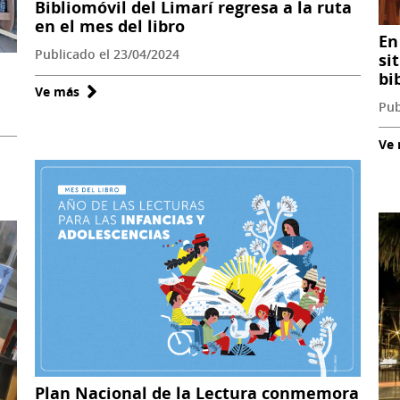
Bibliomóvil del Limarí regresa a la ruta
en el mes del libro
En
Publicado el 23/04/2024
si
bi
Ve más
sobre
Pub
Bibliomóvil
del
Ve
Limarí
regresa
a
la
ruta
en
el
mes
del
libro
Plan Nacional de la Lectura conmemora