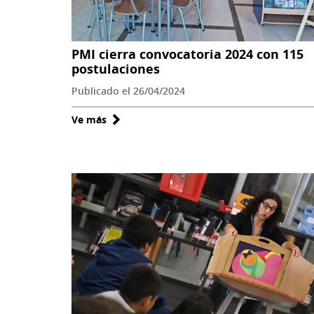
PMI cierra convocatoria 2024 con 115
postulaciones
Publicado el 26/04/2024
Ve más
sobre
PMI
cierra
convocatoria
2024
con
115
postulaciones