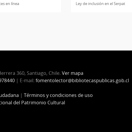
es en línea
Ley de inclusión en el Serpat
errera 360, Santiago, Chile.
Ver mapa
978440
| E-mail:
fomentolector@bibliotecaspublicas.gob.cl
iudadana
|
Términos y condiciones de uso
cional del Patrimonio Cultural