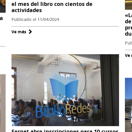
el mes del libro con cientos de
actividades
«L
na
Publicado el 11/04/2024
de
pr
Ve más
sobre
du
Plan
Pub
Nacional
de
Ve
la
Lectura
conmemora
el
mes
del
libro
con
cientos
de
Serpat abre inscripciones para 10 cursos