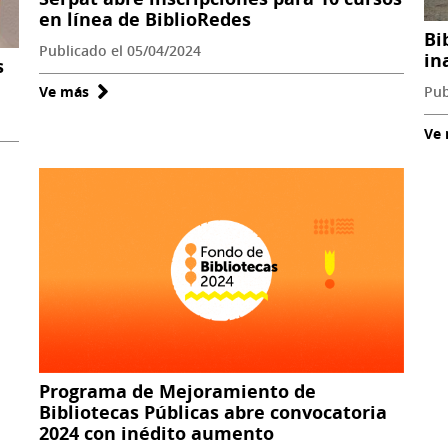
actividades
en línea de BiblioRedes
Bi
Publicado el 05/04/2024
in
s
Pub
Ve más
sobre
Serpat
Ve
abre
inscripciones
para
10
cursos
en
línea
de
BiblioRedes
Programa de Mejoramiento de
Bibliotecas Públicas abre convocatoria
2024 con inédito aumento