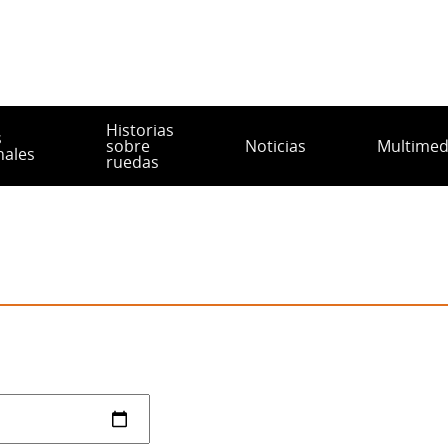
Historias
s
sobre
Noticias
Multimed
nales
ruedas