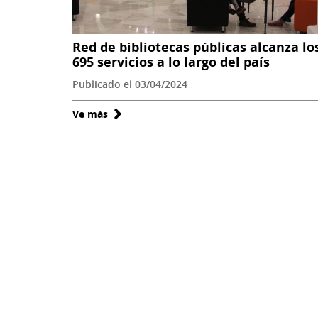
de
actividades
en
Red de bibliotecas públicas alcanza lo
todo
695 servicios a lo largo del país
Chile
Publicado el 03/04/2024
Ve más
sobre
Red
de
bibliotecas
públicas
alcanza
los
695
servicios
a
lo
largo