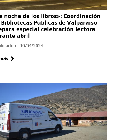
clubes
de
a noche de los libros»: Coordinación
lectura
 Bibliotecas Públicas de Valparaíso
en
epara especial celebración lectora
rante abril
bibliotecas
públicas
licado el 10/04/2024
 más
sobre
«La
noche
de
los
libros»:
Coordinación
de
Bibliotecas
Públicas
de