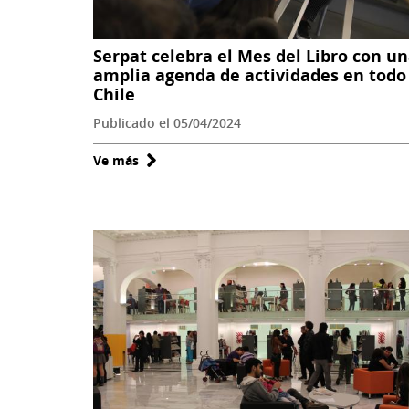
Serpat celebra el Mes del Libro con u
amplia agenda de actividades en todo
Chile
Publicado el 05/04/2024
Ve más
sobre
Serpat
celebra
el
Mes
del
Libro
con
una
amplia
agenda