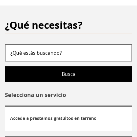
flota
de
bibliomóviles
¿Qué necesitas?
para
garantizar
el
acceso
¿Qué
a
estás
la
buscando?
lectura
en
todo
Selecciona un servicio
Chile
Accede a préstamos gratuitos en terreno