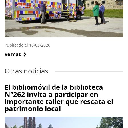
Publicado el 16/03/2026
Ve más
sobre
Nuevo
bibliomóvil
4x4
fortalecerá
El bibliomóvil de la biblioteca
el
N°262 invita a participar en
acceso
importante taller que rescata el
a
patrimonio local
la
lectura
en