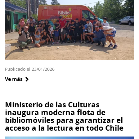
localidades
rurales
de
Aysén
Publicado el 23/01/2026
Ve más
sobre
El
bibliomóvil
de
Ministerio de las Culturas
la
inaugura moderna flota de
biblioteca
bibliomóviles para garantizar el
N°262
acceso a la lectura en todo Chile
invita