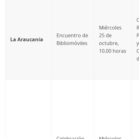
Miércoles
R
Encuentro de
25 de
P
La Araucanía
Bibliomóviles
octubre,
y
10.00 horas
C
Celebración
Miércoles