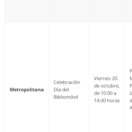
Viernes 20
M
Celebración
de octubre,
P
Metropolitana
Día del
de 10.00 a
l
Bibliomóvil
14.00 horas
A