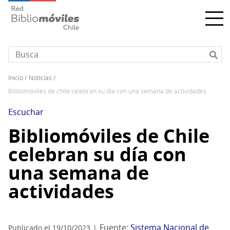
Pasar
al
contenido
principal
inicio
noticias
Sobrescribir
bibliomóviles de chile celebran su día con una semana de actividades
enlaces
de
Escuchar
ayuda
Bibliomóviles de Chile
a
celebran su día con
la
navegación
una semana de
actividades
Fuente:
Sistema Nacional de
Publicado el 19/10/2023