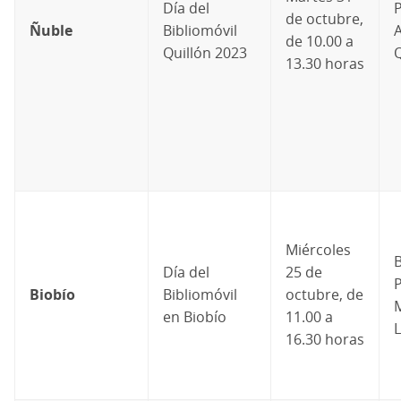
Día del
P
de octubre,
Ñuble
Bibliomóvil
de 10.00 a
Quillón 2023
Q
13.30 horas
Miércoles
B
Día del
25 de
P
Biobío
Bibliomóvil
octubre, de
M
en Biobío
11.00 a
16.30 horas