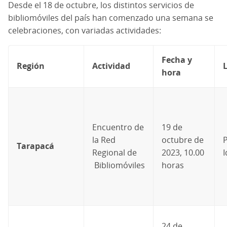
Desde el 18 de octubre, los distintos servicios de
bibliomóviles del país han comenzado una semana se
celebraciones, con variadas actividades:
Fecha y
Región
Actividad
hora
Encuentro de
19 de
la Red
octubre de
P
Tarapacá
Regional de
2023, 10.00
Bibliomóviles
horas
24 de