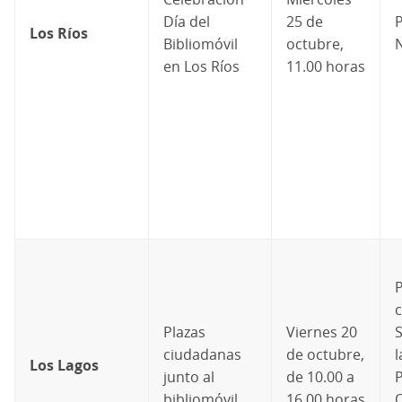
Día del
25 de
P
Los Ríos
Bibliomóvil
octubre,
N
en Los Ríos
11.00 horas
P
Plazas
Viernes 20
S
ciudadanas
de octubre,
l
Los Lagos
junto al
de 10.00 a
bibliomóvil
16.00 horas
O