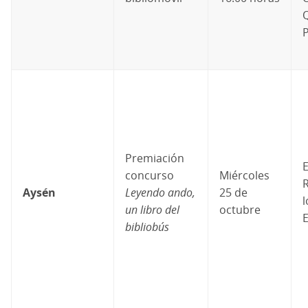
P
Premiación
concurso
Miércoles
R
Aysén
Leyendo ando,
25 de
l
un libro del
octubre
E
bibliobús