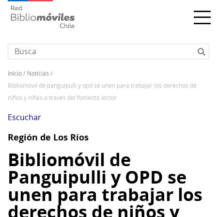
Pasar
al
contenido
principal
inicio
noticias
Sobrescribir
bibliomóvil de panguipulli y opd se unen para trabajar los derechos de
enlaces
niños y niñas a través del fomento lector
de
ayuda
Escuchar
a
Región de Los Ríos
la
navegación
Bibliomóvil de
Panguipulli y OPD se
unen para trabajar los
derechos de niños y