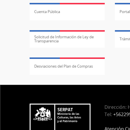
Cuenta Pública
Porta
Solicitud de Información de Ley de
Trámit
Transparencia
Desviaciones del Plan de Compras
Dirección:
H
Tel:
+56229
Atención C