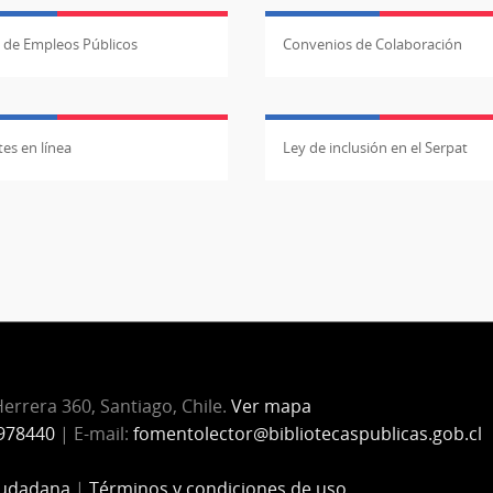
l de Empleos Públicos
Convenios de Colaboración
es en línea
Ley de inclusión en el Serpat
errera 360, Santiago, Chile.
Ver mapa
978440
| E-mail:
fomentolector@bibliotecaspublicas.gob.cl
iudadana
|
Términos y condiciones de uso