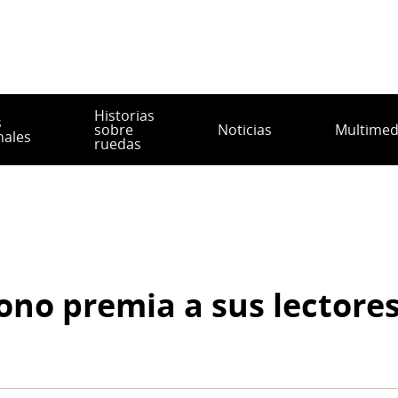
Historias
s
sobre
Noticias
Multimed
nales
ruedas
ono premia a sus lectore