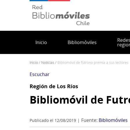
Pasar
al
contenido
principal
Rede
Inicio
Bibliomóviles
regio
inicio
noticias
bibliomóvil de futrono premia a sus lectores
Sobrescribir
enlaces
Escuchar
de
Región de Los Ríos
ayuda
a
Bibliomóvil de Futr
la
navegación
Fuente:
Bibliomóviles
Publicado el 12/08/2019