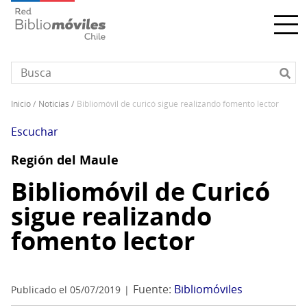
Pasar
al
contenido
principal
inicio
noticias
bibliomóvil de curicó sigue realizando fomento lector
Sobrescribir
enlaces
Escuchar
de
Región del Maule
ayuda
a
Bibliomóvil de Curicó
la
sigue realizando
navegación
fomento lector
Fuente:
Bibliomóviles
Publicado el 05/07/2019