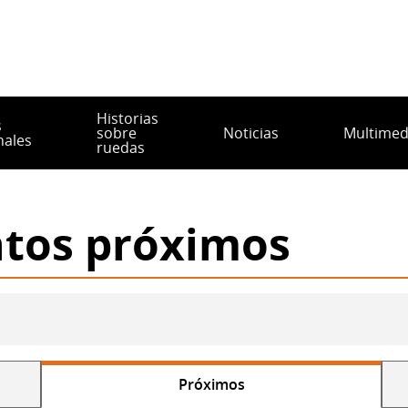
Historias
s
sobre
Noticias
Multimed
nales
ruedas
ntos próximos
Próximos