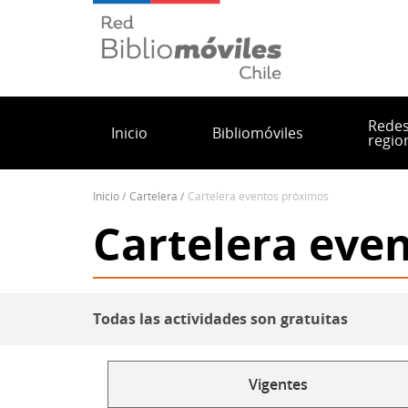
Pasar
al
contenido
principal
Rede
Inicio
Bibliomóviles
regio
inicio
cartelera
cartelera eventos próximos
Sobrescribir
Cartelera eve
enlaces
de
ayuda
a
Todas las actividades son gratuitas
la
navegación
Menu
Vigentes