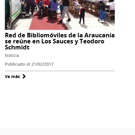
Red de Bibliomóviles de la Araucanía
se reúne en Los Sauces y Teodoro
Schmidt
Noticia
Publicado el 21/02/2017
Ve más
sobre
Red
de
Bibliomóviles
de
la
Araucanía
se