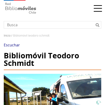
Pasar
al
contenido
principal
inicio
bibliomóvil teodoro schmidt
Sobrescribir
enlaces
Escuchar
de
Bibliomóvil Teodoro
ayuda
Schmidt
a
la
navegación