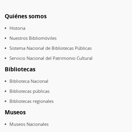
reúne
en
Quiénes somos
Los
Pie
Sauces
de
Historia
y
página
Nuestros Bibliomóviles
Teodoro
Schmidt
Sistema Nacional de Bibliotecas Públicas
Servicio Nacional del Patrimonio Cultural
Bibliotecas
Biblioteca Nacional
Bibliotecas públicas
Bibliotecas regionales
Museos
Museos Nacionales