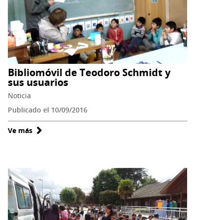
Bibliomóvil de Teodoro Schmidt y
sus usuarios
Noticia
Publicado el 10/09/2016
Ve más
sobre
Bibliomóvil
de
Teodoro
Schmidt
y
sus
usuarios