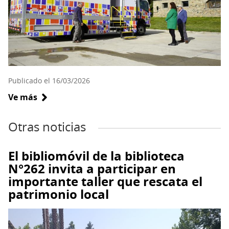
Publicado el 16/03/2026
Ve más
sobre
Nuevo
bibliomóvil
4x4
fortalecerá
El bibliomóvil de la biblioteca
el
N°262 invita a participar en
acceso
importante taller que rescata el
a
patrimonio local
la
lectura
en