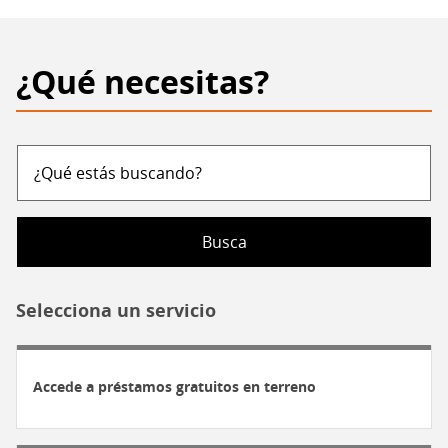
flota
de
bibliomóviles
¿Qué necesitas?
para
garantizar
el
acceso
¿Qué
a
estás
la
buscando?
lectura
en
todo
Selecciona un servicio
Chile
Accede a préstamos gratuitos en terreno