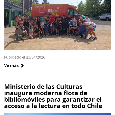
localidades
rurales
de
Aysén
Publicado el 23/01/2026
Ve más
sobre
El
bibliomóvil
de
Ministerio de las Culturas
la
inaugura moderna flota de
biblioteca
bibliomóviles para garantizar el
N°262
acceso a la lectura en todo Chile
invita