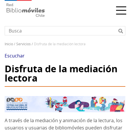
Pasar
al
contenido
principal
inicio
servicios
disfruta de la mediación lectora
Sobrescribir
enlaces
Escuchar
de
Disfruta de la mediación
ayuda
lectora
a
la
navegación
A través de la mediación y animación de la lectura, los
usuarios y usuarias de bibliomóviles pueden disfrutar