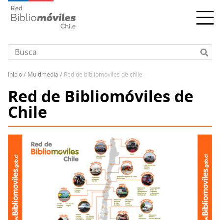
Pasar
al
contenido
principal
inicio
multimedia
red de bibliomóviles de chile
Sobrescribir
Red de Bibliomóviles de
enlaces
de
Chile
ayuda
a
la
navegación