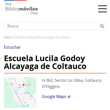
Pasar
al
contenido
principal
inicio
escuela lucila godoy alcayaga de coltauco
Sobrescribir
enlaces
Escuchar
de
Escuela Lucila Godoy
ayuda
Alcayaga de Coltauco
a
la
navegación
H-362, Sector Lo Ulloa, Coltauco,
O'Higgins
Google Maps