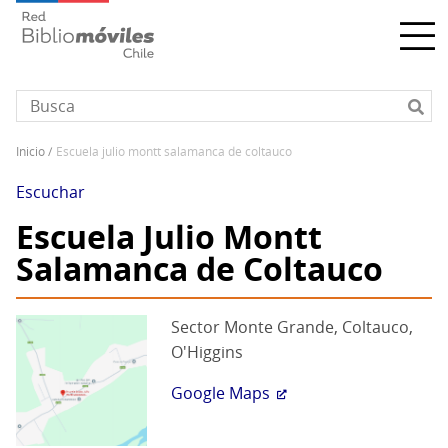
Pasar
al
contenido
principal
inicio
escuela julio montt salamanca de coltauco
Sobrescribir
enlaces
Escuchar
de
Escuela Julio Montt
ayuda
Salamanca de Coltauco
a
la
navegación
Sector Monte Grande, Coltauco,
O'Higgins
Google Maps