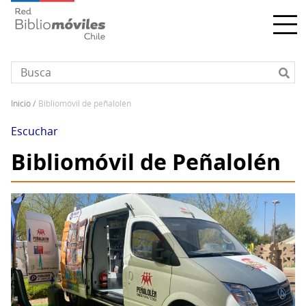
Pasar
al
contenido
principal
inicio
bibliomóvil de peñalolén
Sobrescribir
enlaces
Escuchar
de
Bibliomóvil de Peñalolén
ayuda
a
la
navegación